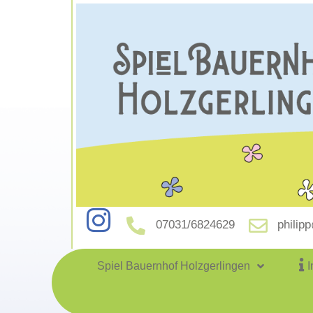
07031/6824629
philip
Spiel Bauernhof Holzgerlingen
I