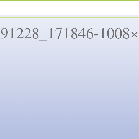
191228_171846-1008×