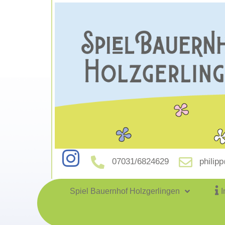
07031/6824629
philip
Spiel Bauernhof Holzgerlingen
I